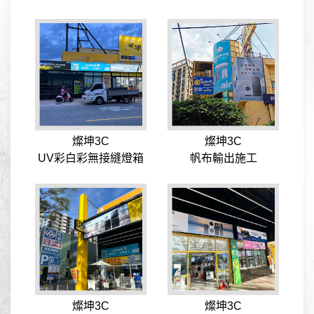
燦坤3C
燦坤3C
UV彩白彩無接縫燈箱
帆布輸出施工
燦坤3C
燦坤3C