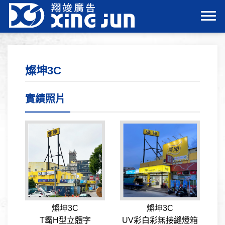
燦坤3C
實績照片
燦坤3C
燦坤3C
T霸H型立體字
UV彩白彩無接縫燈箱